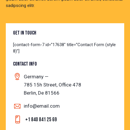
sadipscing elitr.
GET IN TOUCH
[contact-form-7 id=”17638″ title=”Contact Form (style
8)”]
CONTACT INFO
Germany —
785 15h Street, Office 478
Berlin, De 81566
info@email.com
+1 840 841 25 69